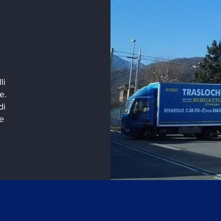
li
e.
di
se