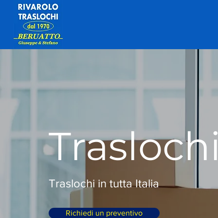
Trasloch
​Traslochi in tutta Italia
Richiedi un preventivo