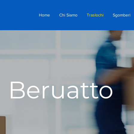
Home
Chi Siamo
Traslochi
Sgomberi
i Beruatto